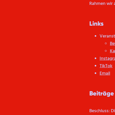
Rahmen wir 
Links
Veranst
Be
Ka
Instag
TikTok
Email
Beiträge
Beschluss: D