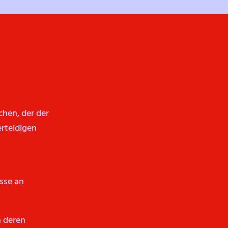
chen, der der
erteidigen
sse an
in deren